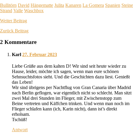
Bullitörn
David
Hängematte
Julita
Kanaren
La Gomera
Spanien
Steine
Strand
Valle
Waschbox
Weiter
Beitrag
Zurück
Beitrag
2 Kommentare
Karl
27. Februar 2023
Liebe Grüße aus dem kalten D! Wir sind seit heute wieder zu
Hause, leider, möchte ich sagen, wenn man eure schönen
Sehnsuchtsfotos sieht. Und die Geschichten dazu liest. Genießt
das Leben!
Wir sind übrigens per Nachtflug von Gran Canaria über Madrid
nach Berlin geflogen, war eigentlich nicht so schlecht. Man sitzt
zwei Mal drei Stunden im Flieger, mit Zwischenstopp zum
Beine vertreten und Käffchen trinken. Und wenn man noch im
Flieger schlafen kann (ich, Karin nicht), dann ist’s direkt
erholsam.
Tschüß!
Antwort