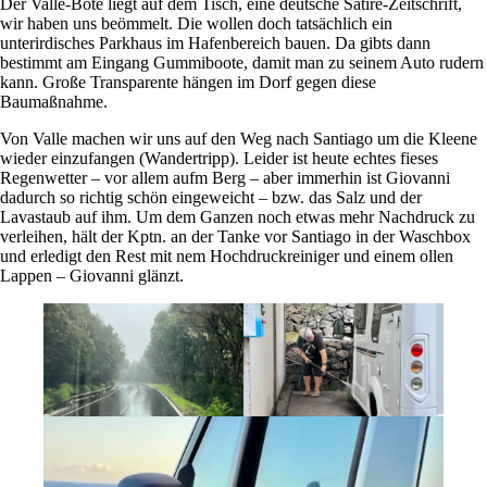
Der Valle-Bote liegt auf dem Tisch, eine deutsche Satire-Zeitschrift,
wir haben uns beömmelt. Die wollen doch tatsächlich ein
unterirdisches Parkhaus im Hafenbereich bauen. Da gibts dann
bestimmt am Eingang Gummiboote, damit man zu seinem Auto rudern
kann. Große Transparente hängen im Dorf gegen diese
Baumaßnahme.
Von Valle machen wir uns auf den Weg nach Santiago um die Kleene
wieder einzufangen (Wandertripp). Leider ist heute echtes fieses
Regenwetter – vor allem aufm Berg – aber immerhin ist Giovanni
dadurch so richtig schön eingeweicht – bzw. das Salz und der
Lavastaub auf ihm. Um dem Ganzen noch etwas mehr Nachdruck zu
verleihen, hält der Kptn. an der Tanke vor Santiago in der Waschbox
und erledigt den Rest mit nem Hochdruckreiniger und einem ollen
Lappen – Giovanni glänzt.