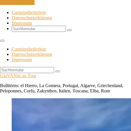
Skip to the content
Campinghelferlein
Datenschutzerklärung
Impressum
Search
Campinghelferlein
Datenschutzerklärung
Impressum
Search
GioVANni on Tour
Bullitörns: el Hierro, La Gomera, Portugal, Algarve, Griechenland,
Peloponnes, Corfu, Zakynthos, Italien, Toscana, Elba, Rom