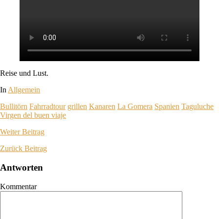
Reise und Lust.
In
Allgemein
Bullitörn
Fahrradtour
grillen
Kanaren
La Gomera
Spanien
Taguluche
Virgen del buen viaje
Weiter
Beitrag
Zurück
Beitrag
Antworten
Kommentar