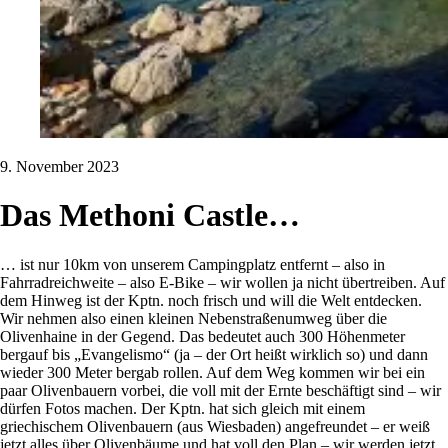
9. November 2023
Das Methoni Castle…
… ist nur 10km von unserem Campingplatz entfernt – also in
Fahrradreichweite – also E-Bike – wir wollen ja nicht übertreiben. Auf
dem Hinweg ist der Kptn. noch frisch und will die Welt entdecken.
Wir nehmen also einen kleinen Nebenstraßenumweg über die
Olivenhaine in der Gegend. Das bedeutet auch 300 Höhenmeter
bergauf bis „Evangelismo“ (ja – der Ort heißt wirklich so) und dann
wieder 300 Meter bergab rollen. Auf dem Weg kommen wir bei ein
paar Olivenbauern vorbei, die voll mit der Ernte beschäftigt sind – wir
dürfen Fotos machen. Der Kptn. hat sich gleich mit einem
griechischem Olivenbauern (aus Wiesbaden) angefreundet – er weiß
jetzt alles über Olivenbäume und hat voll den Plan – wir werden jetzt