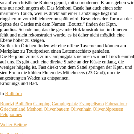
so auf vorchristliche Ruinen gepolt, mit so modernen Krams geben wir
uns nur noch ungern ab. Das Methoni Castle hat auch einen sehr
maritimen Touch, weil es direkt auf einer Landzunge liegt und
ringsherum vom Mittelmeer umspült wird. Besonders der Turm an der
Spitze des Castles mit dem Namen „Bourtzi“ finden der Kptn.
grandios. Schade nur, das die gesamte Holzkonstruktion im Inneren
fehlt und nicht rekonstruiert wurde, es ist daher nicht möglich eine
Ebene höher zu steigen.
Zurück im Örtchen finden wir eine offene Taverne und können am
Markplatz zu Touripreisen einen Lattemacchiato genießen.
Die Bergtour zurück zum Campingplatz nehmen wir nicht noch einmal
auf uns. Es gibt auch eine direkte Straße an der Küste entlang, die
weniger hügelig ist. Fast direkt von dem Sattel springen der Kptn. und
sien Fru in die kühlen Fluten des Mittelmeers (23 Grad), um die
angestrengten Waden zu entspannen.
Erholungs und Bad.
In
Bullitörn
Bourtzi
Bullitörn
Camping
Campingplatz
Evangelismo
Fahrradtour
Griechenland
Methoni
Olivenbauern
Olivenhain
Olivenölpressen
Peloponnes
Weiter
Beitrag