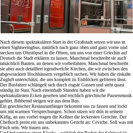
Nach diesem spektakulären Start in der Großstadt setzen wir uns in
einen Sightseeingbus, natürlich nach ganz oben und ganz vorne und
stecken uns Ohrstöpsel in die Ohren, um uns von einer Griechin auf
Deutsch die Stadt erklären zu lassen. Manchmal beschreibt sie auch
tatsächlich Bauten, an denen wir vorbeifahren. Manchmal beschreibt
sie aber auch detailliert irgendwelche Kirchen, die wir zwischen den
abgewrackten Hochhäusern vergeblich suchen. Wir haben die eiskalte
Zugluft unterschätzt, die uns komplett zu Eisblöcken gefrieren lässt.
Der Busfahrer schlängelt sich durch engste Gassen und steht quasi
ständig im Stau. Nach eineinhalb Stunden haben wir die
spektakulärsten Ecken gesehen und reichlich griechische Pausenmusik
gehört. Bibbernd steigen wir aus dem Bus.
Ein griechischer Restaurantfänger bekommt uns zu fassen und lockt
uns mit warmen Versprechungen. Schon sitzen wir drin in seinem
Käfig, an uns vorbei tragen die Kellner die leckersten Gerichte. Der
Chefkoch preist ein uns unbekanntes Gericht an: Ceviche. Soll was mit
Fisch sein. Wir trauen uns.
Und bekommen einen Klacks – wirklich der Boden der Schüssel ist