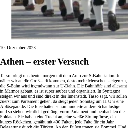
10. Dezember 2023
Athen – erster Versuch
Tasso bringt uns heute morgen mit dem Auto zur S-Bahnstation. Je
näher wir an die Großstadt kommen, desto mehr Menschen steigen zu,
die S-Bahn wird irgendwann zur U-Bahn. Die Bahnhöfe sind allesamt
in Marmor gebaut, es ist super sauber und organisiert. In Syntagma
steigen wir aus und sind direkt in der Innenstadt. Tasso sagt, wir sollen
zuerst zum Parlament gehen, da steigt jeden Sonntag um 11 Uhr eine
Ablöseparade. Die Idee hatten schon hunderte andere Schaulustige
und so stehen wir dicht gedrängt vorm Parlament und beobachten die
Soldaten. Sie haben eine Tracht an, eine weiße Strumpfhose, ein
kurzes Röckchen, genäht mit 400 Falten, jede Falte für ein Jahr
Belagerung durch die Türken. An den Füßen tragen sie Bommel. Und