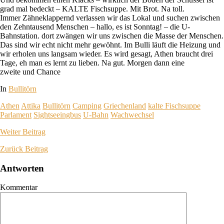
grad mal bedeckt – KALTE Fischsuppe. Mit Brot. Na toll.
Immer Zähneklappernd verlassen wir das Lokal und suchen zwischen
den Zehntausend Menschen – hallo, es ist Sonntag! – die U-
Bahnstation. dort zwängen wir uns zwischen die Masse der Menschen.
Das sind wir echt nicht mehr gewöhnt. Im Bulli läuft die Heizung und
wir erholen uns langsam wieder. Es wird gesagt, Athen braucht drei
Tage, eh man es lernt zu lieben. Na gut. Morgen dann eine
zweite und Chance
In
Bullitörn
Athen
Attika
Bullitörn
Camping
Griechenland
kalte Fischsuppe
Parlament
Sightseeingbus
U-Bahn
Wachwechsel
Weiter
Beitrag
Zurück
Beitrag
Antworten
Kommentar