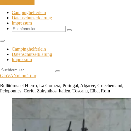
Skip to the content
Campinghelferlein
Datenschutzerklärung
Impressum
Search
Campinghelferlein
Datenschutzerklärung
Impressum
Search
GioVANni on Tour
Bullitörns: el Hierro, La Gomera, Portugal, Algarve, Griechenland,
Peloponnes, Corfu, Zakynthos, Italien, Toscana, Elba, Rom