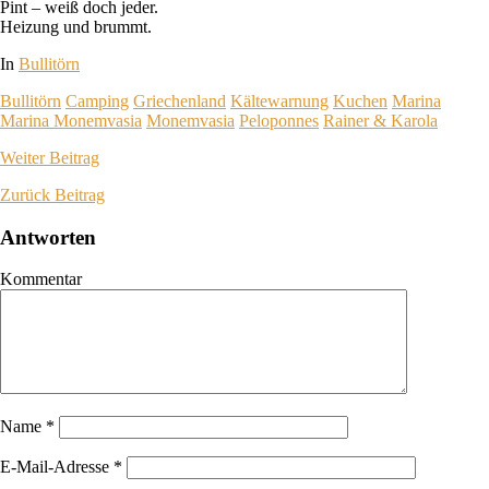
Pint – weiß doch jeder.
Heizung und brummt.
In
Bullitörn
Bullitörn
Camping
Griechenland
Kältewarnung
Kuchen
Marina
Marina Monemvasia
Monemvasia
Peloponnes
Rainer & Karola
Weiter
Beitrag
Zurück
Beitrag
Antworten
Kommentar
Name
*
E-Mail-Adresse
*