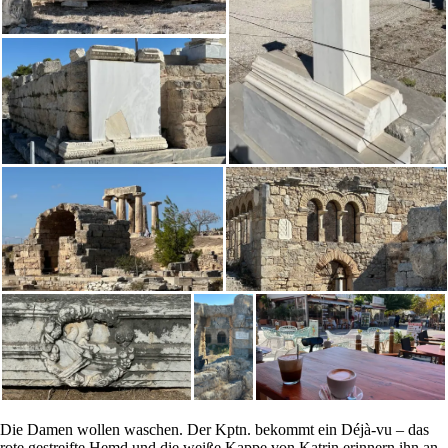
Die Damen wollen waschen. Der Kptn. bekommt ein Déjà-vu – das
rote gestreifte Hemd und die weiße Kappe von Katrin erinnern ihn an