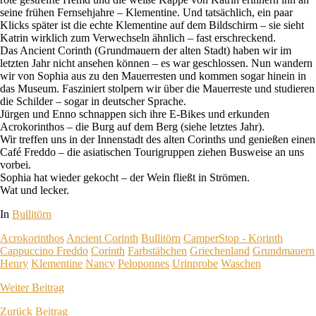
seine frühen Fernsehjahre – Klementine. Und tatsächlich, ein paar
Klicks später ist die echte Klementine auf dem Bildschirm – sie sieht
Katrin wirklich zum Verwechseln ähnlich – fast erschreckend.
Das Ancient Corinth (Grundmauern der alten Stadt) haben wir im
letzten Jahr nicht ansehen können – es war geschlossen. Nun wandern
wir von Sophia aus zu den Mauerresten und kommen sogar hinein in
das Museum. Fasziniert stolpern wir über die Mauerreste und studieren
die Schilder – sogar in deutscher Sprache.
Jürgen und Enno schnappen sich ihre E-Bikes und erkunden
Acrokorinthos – die Burg auf dem Berg (siehe letztes Jahr).
Wir treffen uns in der Innenstadt des alten Corinths und genießen einen
Café Freddo – die asiatischen Tourigruppen ziehen Busweise an uns
vorbei.
Sophia hat wieder gekocht – der Wein fließt in Strömen.
Wat und lecker.
In
Bullitörn
Acrokorinthos
Ancient Corinth
Bullitörn
CamperStop - Korinth
Cappuccino Freddo
Corinth
Farbstäbchen
Griechenland
Grundmauern
Henry
Klementine
Nancy
Peloponnes
Urinprobe
Waschen
Weiter
Beitrag
Zurück
Beitrag