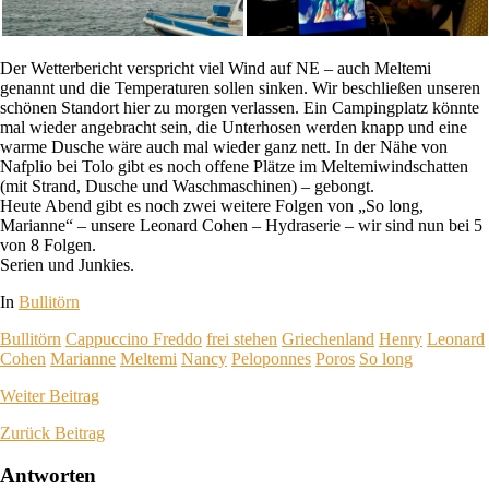
Der Wetterbericht verspricht viel Wind auf NE – auch Meltemi
genannt und die Temperaturen sollen sinken. Wir beschließen unseren
schönen Standort hier zu morgen verlassen. Ein Campingplatz könnte
mal wieder angebracht sein, die Unterhosen werden knapp und eine
warme Dusche wäre auch mal wieder ganz nett. In der Nähe von
Nafplio bei Tolo gibt es noch offene Plätze im Meltemiwindschatten
(mit Strand, Dusche und Waschmaschinen) – gebongt.
Heute Abend gibt es noch zwei weitere Folgen von „So long,
Marianne“ – unsere Leonard Cohen – Hydraserie – wir sind nun bei 5
von 8 Folgen.
Serien und Junkies.
In
Bullitörn
Bullitörn
Cappuccino Freddo
frei stehen
Griechenland
Henry
Leonard
Cohen
Marianne
Meltemi
Nancy
Peloponnes
Poros
So long
Weiter
Beitrag
Zurück
Beitrag
Antworten