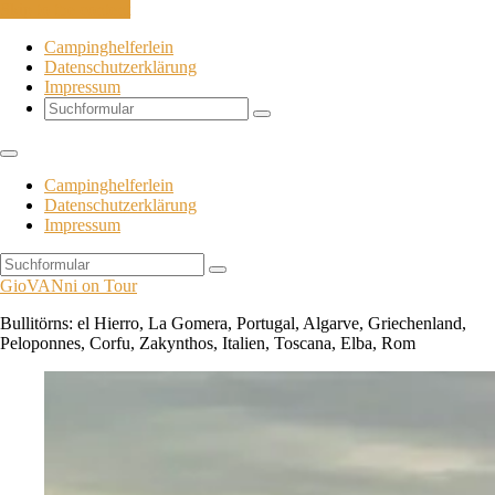
Skip to the content
Campinghelferlein
Datenschutzerklärung
Impressum
Search
Campinghelferlein
Datenschutzerklärung
Impressum
Search
GioVANni on Tour
Bullitörns: el Hierro, La Gomera, Portugal, Algarve, Griechenland,
Peloponnes, Corfu, Zakynthos, Italien, Toscana, Elba, Rom