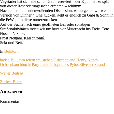
Vegetarier hat sich alle schon Gabi reserviert – der Kptn. hat zu spät
von dieser Reservierungssache erfahren – schlimm.
Nach einer nichtendenwollenden Diskussion, wann genau wir welche
Version von Dinner 4 One gucken, geht es endlich zu Gabi & Sohni in
die FeWo, um diese runterzurocken…
Auf der Suche nach einer geöffneten Bar oder sonstigen
Straßenaktivitäten treten wir um kurz vor Mitternacht ins Freie. Tote
Hose – Nix los.
Prost Neujahr. Kali chroniá.
Sekt und Bett.
In
Bullitörn
baden
Bullitörn
feiern
frei stehen
Griechenland
Henry
Nancy
Ochsenbauchbucht
Pary
Paule
Peloponnes
Pylos
Silvester
Strand
Weiter
Beitrag
Zurück
Beitrag
Antworten
Kommentar