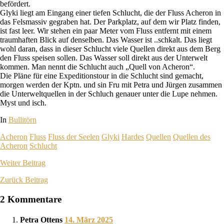
befördert.
Glyki liegt am Eingang einer tiefen Schlucht, die der Fluss Acheron in
das Felsmassiv gegraben hat. Der Parkplatz, auf dem wir Platz finden,
ist fast leer. Wir stehen ein paar Meter vom Fluss entfernt mit einem
traumhaften Blick auf denselben. Das Wasser ist ..schkalt. Das liegt
wohl daran, dass in dieser Schlucht viele Quellen direkt aus dem Berg
den Fluss speisen sollen. Das Wasser soll direkt aus der Unterwelt
kommen. Man nennt die Schlucht auch „Quell von Acheron“.
Die Pläne für eine Expeditionstour in die Schlucht sind gemacht,
morgen werden der Kptn. und sin Fru mit Petra und Jürgen zusammen
die Unterweltquellen in der Schluch genauer unter die Lupe nehmen.
Myst und isch.
In
Bullitörn
Acheron
Fluss
Fluss der Seelen
Glyki
Hardes
Quellen
Quellen des
Acheron
Schlucht
Weiter
Beitrag
Zurück
Beitrag
2 Kommentare
Petra Ottens
14. März 2025