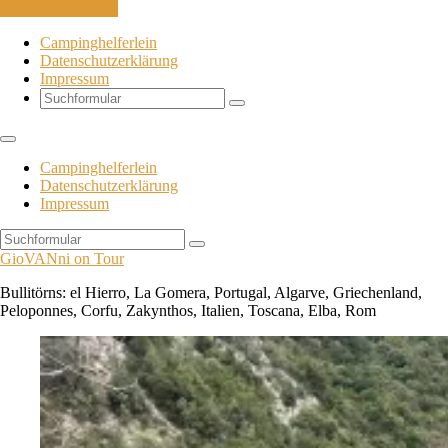
Skip to the content
Campinghelferlein
Datenschutzerklärung
Impressum
Search
Campinghelferlein
Datenschutzerklärung
Impressum
Search
GioVANni on Tour
Bullitörns: el Hierro, La Gomera, Portugal, Algarve, Griechenland,
Peloponnes, Corfu, Zakynthos, Italien, Toscana, Elba, Rom