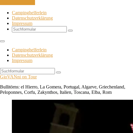
Skip to the content
Campinghelferlein
Datenschutzerklärung
Impressum
Search
Campinghelferlein
Datenschutzerklärung
Impressum
Search
GioVANni on Tour
Bullitörns: el Hierro, La Gomera, Portugal, Algarve, Griechenland,
Peloponnes, Corfu, Zakynthos, Italien, Toscana, Elba, Rom