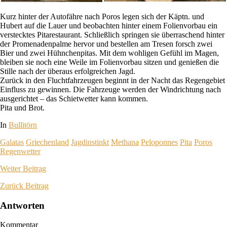
Kurz hinter der Autofähre nach Poros legen sich der Käptn. und
Hubert auf die Lauer und beobachten hinter einem Folienvorbau ein
verstecktes Pitarestaurant. Schließlich springen sie überraschend hinter
der Promenadenpalme hervor und bestellen am Tresen forsch zwei
Bier und zwei Hühnchenpitas. Mit dem wohligen Gefühl im Magen,
bleiben sie noch eine Weile im Folienvorbau sitzen und genießen die
Stille nach der überaus erfolgreichen Jagd.
Zurück in den Fluchtfahrzeugen beginnt in der Nacht das Regengebiet
Einfluss zu gewinnen. Die Fahrzeuge werden der Windrichtung nach
ausgerichtet – das Schietwetter kann kommen.
Pita und Brot.
In
Bullitörn
Galatas
Griechenland
Jagdinstinkt
Methana
Peloponnes
Pita
Poros
Regenwetter
Weiter
Beitrag
Zurück
Beitrag
Antworten
Kommentar