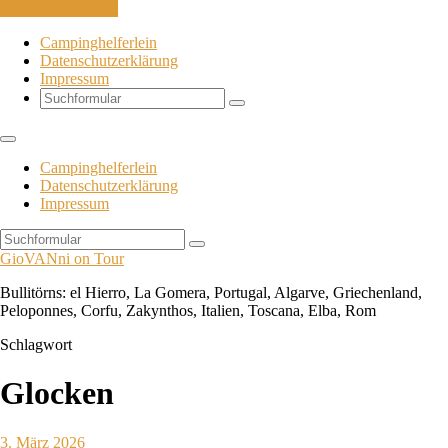
Skip to the content
Campinghelferlein
Datenschutzerklärung
Impressum
Search
Campinghelferlein
Datenschutzerklärung
Impressum
Search
GioVANni on Tour
Bullitörns: el Hierro, La Gomera, Portugal, Algarve, Griechenland,
Peloponnes, Corfu, Zakynthos, Italien, Toscana, Elba, Rom
Schlagwort
Glocken
3. März 2026