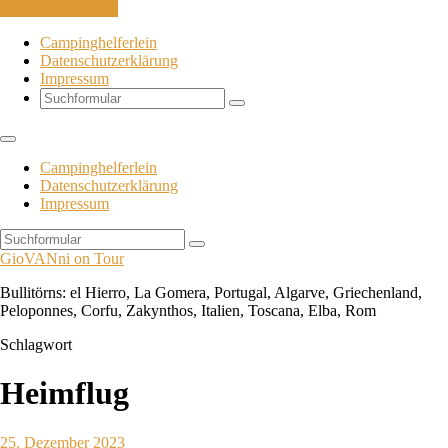
Skip to the content
Campinghelferlein
Datenschutzerklärung
Impressum
Search
Campinghelferlein
Datenschutzerklärung
Impressum
Search
GioVANni on Tour
Bullitörns: el Hierro, La Gomera, Portugal, Algarve, Griechenland,
Peloponnes, Corfu, Zakynthos, Italien, Toscana, Elba, Rom
Schlagwort
Heimflug
25. Dezember 2023