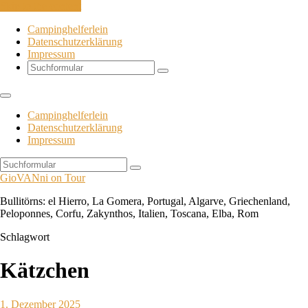
Skip to the content
Campinghelferlein
Datenschutzerklärung
Impressum
Search
Campinghelferlein
Datenschutzerklärung
Impressum
Search
GioVANni on Tour
Bullitörns: el Hierro, La Gomera, Portugal, Algarve, Griechenland,
Peloponnes, Corfu, Zakynthos, Italien, Toscana, Elba, Rom
Schlagwort
Kätzchen
1. Dezember 2025