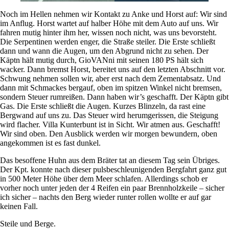
Noch im Hellen nehmen wir Kontakt zu Anke und Horst auf: Wir sind
im Anflug. Horst wartet auf halber Höhe mit dem Auto auf uns. Wir
fahren mutig hinter ihm her, wissen noch nicht, was uns bevorsteht.
Die Serpentinen werden enger, die Straße steiler. Die Erste schließt
dann und wann die Augen, um den Abgrund nicht zu sehen. Der
Käptn hält mutig durch, GioVANni mit seinen 180 PS hält sich
wacker. Dann bremst Horst, bereitet uns auf den letzten Abschnitt vor.
Schwung nehmen sollen wir, aber erst nach dem Zementabsatz. Und
dann mit Schmackes bergauf, oben im spitzen Winkel nicht bremsen,
sondern Steuer rumreißen. Dann haben wir’s geschafft. Der Käptn gibt
Gas. Die Erste schließt die Augen. Kurzes Blinzeln, da rast eine
Bergwand auf uns zu. Das Steuer wird herumgerissen, die Steigung
wird flacher. Villa Kunterbunt ist in Sicht. Wir atmen aus. Geschafft!
Wir sind oben. Den Ausblick werden wir morgen bewundern, oben
angekommen ist es fast dunkel.
Das besoffene Huhn aus dem Bräter tat an diesem Tag sein Übriges.
Der Kpt. konnte nach dieser pulsbeschleunigenden Bergfahrt ganz gut
in 500 Meter Höhe über dem Meer schlafen. Allerdings schob er
vorher noch unter jeden der 4 Reifen ein paar Brennholzkeile – sicher
ich sicher – nachts den Berg wieder runter rollen wollte er auf gar
keinen Fall.
Steile und Berge.