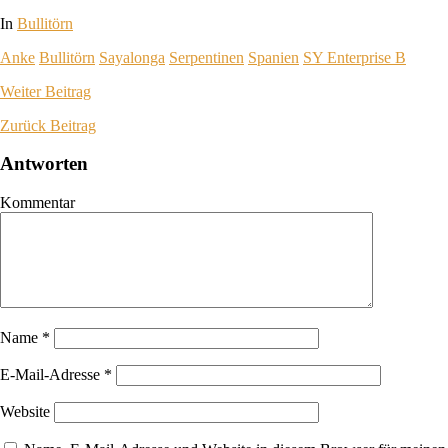
In
Bullitörn
Anke
Bullitörn
Sayalonga
Serpentinen
Spanien
SY Enterprise B
Weiter
Beitrag
Zurück
Beitrag
Antworten
Kommentar
Name
*
E-Mail-Adresse
*
Website