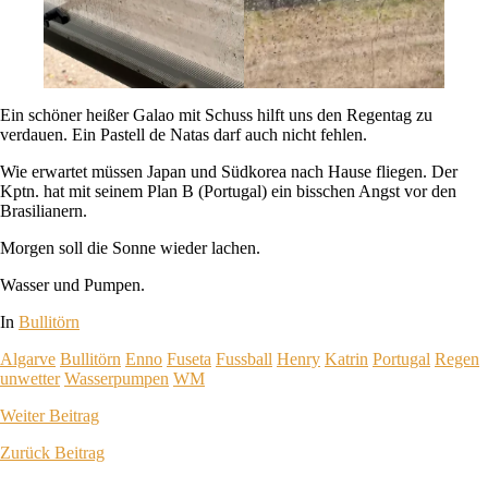
Ein schöner heißer Galao mit Schuss hilft uns den Regentag zu
verdauen. Ein Pastell de Natas darf auch nicht fehlen.
Wie erwartet müssen Japan und Südkorea nach Hause fliegen. Der
Kptn. hat mit seinem Plan B (Portugal) ein bisschen Angst vor den
Brasilianern.
Morgen soll die Sonne wieder lachen.
Wasser und Pumpen.
In
Bullitörn
Algarve
Bullitörn
Enno
Fuseta
Fussball
Henry
Katrin
Portugal
Regen
unwetter
Wasserpumpen
WM
Weiter
Beitrag
Zurück
Beitrag