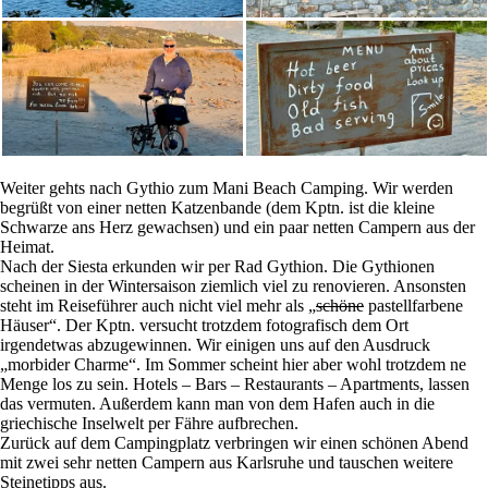
Weiter gehts nach Gythio zum Mani Beach Camping. Wir werden
begrüßt von einer netten Katzenbande (dem Kptn. ist die kleine
Schwarze ans Herz gewachsen) und ein paar netten Campern aus der
Heimat.
Nach der Siesta erkunden wir per Rad Gythion. Die Gythionen
scheinen in der Wintersaison ziemlich viel zu renovieren. Ansonsten
steht im Reiseführer auch nicht viel mehr als „
schöne
pastellfarbene
Häuser“. Der Kptn. versucht trotzdem fotografisch dem Ort
irgendetwas abzugewinnen. Wir einigen uns auf den Ausdruck
„morbider Charme“. Im Sommer scheint hier aber wohl trotzdem ne
Menge los zu sein. Hotels – Bars – Restaurants – Apartments, lassen
das vermuten. Außerdem kann man von dem Hafen auch in die
griechische Inselwelt per Fähre aufbrechen.
Zurück auf dem Campingplatz verbringen wir einen schönen Abend
mit zwei sehr netten Campern aus Karlsruhe und tauschen weitere
Steinetipps aus.