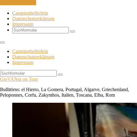
Skip to the content
Campinghelferlein
Datenschutzerklärung
Impressum
Search
Campinghelferlein
Datenschutzerklärung
Impressum
Search
GioVANni on Tour
Bullitörns: el Hierro, La Gomera, Portugal, Algarve, Griechenland,
Peloponnes, Corfu, Zakynthos, Italien, Toscana, Elba, Rom