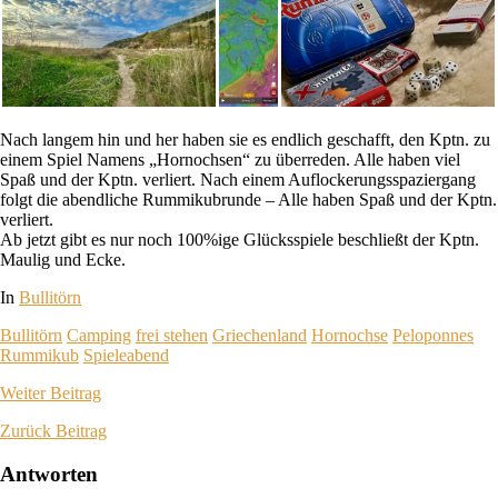
Nach langem hin und her haben sie es endlich geschafft, den Kptn. zu
einem Spiel Namens „Hornochsen“ zu überreden. Alle haben viel
Spaß und der Kptn. verliert. Nach einem Auflockerungsspaziergang
folgt die abendliche Rummikubrunde – Alle haben Spaß und der Kptn.
verliert.
Ab jetzt gibt es nur noch 100%ige Glücksspiele beschließt der Kptn.
Maulig und Ecke.
In
Bullitörn
Bullitörn
Camping
frei stehen
Griechenland
Hornochse
Peloponnes
Rummikub
Spieleabend
Weiter
Beitrag
Zurück
Beitrag
Antworten