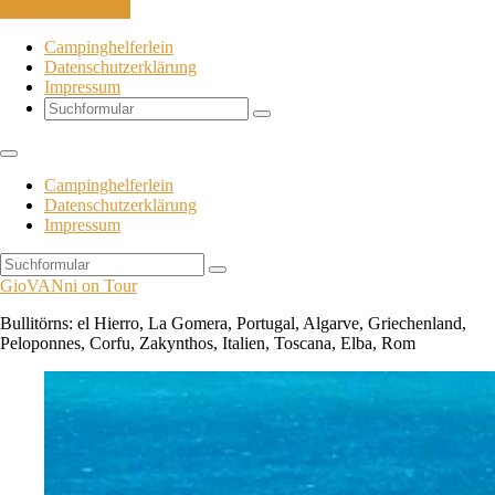
Skip to the content
Campinghelferlein
Datenschutzerklärung
Impressum
Search
Campinghelferlein
Datenschutzerklärung
Impressum
Search
GioVANni on Tour
Bullitörns: el Hierro, La Gomera, Portugal, Algarve, Griechenland,
Peloponnes, Corfu, Zakynthos, Italien, Toscana, Elba, Rom