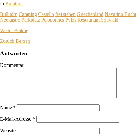
In
Bullitörn
Bullitörn
Camping
Castello
frei stehen
Griechenland
Navarino Bucht
Neokastro
Parkplatz
Peloponnes
Pylos
Restaurtant
Souvlaki
Weiter
Beitrag
Zurück
Beitrag
Antworten
Kommentar
Name
*
E-Mail-Adresse
*
Website