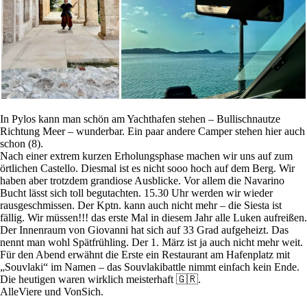
In Pylos kann man schön am Yachthafen stehen – Bullischnautze
Richtung Meer – wunderbar. Ein paar andere Camper stehen hier auch
schon (8).
Nach einer extrem kurzen Erholungsphase machen wir uns auf zum
örtlichen Castello. Diesmal ist es nicht sooo hoch auf dem Berg. Wir
haben aber trotzdem grandiose Ausblicke. Vor allem die Navarino
Bucht lässt sich toll begutachten. 15.30 Uhr werden wir wieder
rausgeschmissen. Der Kptn. kann auch nicht mehr – die Siesta ist
fällig. Wir müssen!!! das erste Mal in diesem Jahr alle Luken aufreißen.
Der Innenraum von Giovanni hat sich auf 33 Grad aufgeheizt. Das
nennt man wohl Spätfrühling. Der 1. März ist ja auch nicht mehr weit.
Für den Abend erwähnt die Erste ein Restaurant am Hafenplatz mit
„Souvlaki“ im Namen – das Souvlakibattle nimmt einfach kein Ende.
Die heutigen waren wirklich meisterhaft 🇬🇷.
AlleViere und VonSich.