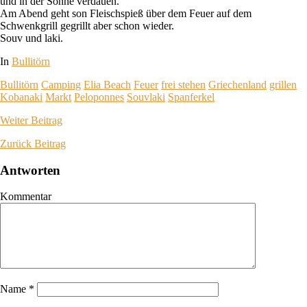
und in der Sonne verdauen.
Am Abend geht son Fleischspieß über dem Feuer auf dem
Schwenkgrill gegrillt aber schon wieder.
Souv und laki.
In
Bullitörn
Bullitörn
Camping
Elia Beach
Feuer
frei stehen
Griechenland
grillen
Kobanaki
Markt
Peloponnes
Souvlaki
Spanferkel
Weiter
Beitrag
Zurück
Beitrag
Antworten
Kommentar
Name
*