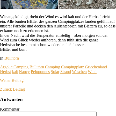
Wie angekündigt, dreht der Wind es wird kalt und der Herbst bricht
ein. Alle bunten Blätter des ganzen Campingplatzes landen gefühlt auf
unserer Parzelle und decken den Außenteppich mit Blättern zu, so dass
er kaum noch zu erkennen ist.
In der Nacht wird die Temperatur einstellig – aber morgen soll der
Wind zum Glück wieder aufhören, dann fühlt sich die ganze
Herbstsache bestimmt schon wieder deutlich besser an.
Blätter und bunt.
In
Bullitörn
Argolic Camping
Bullitörn
Camping
Campingplatz
Griechenland
Herbst
kalt
Nancy
Peloponnes
Solar
Strand
Waschen
Wind
Weiter
Beitrag
Zurück
Beitrag
Antworten
Kommentar