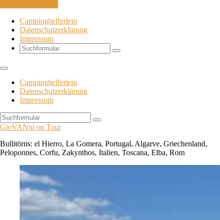
Skip to the content
Campinghelferlein
Datenschutzerklärung
Impressum
Search
Campinghelferlein
Datenschutzerklärung
Impressum
Search
GioVANni on Tour
Bullitörns: el Hierro, La Gomera, Portugal, Algarve, Griechenland,
Peloponnes, Corfu, Zakynthos, Italien, Toscana, Elba, Rom