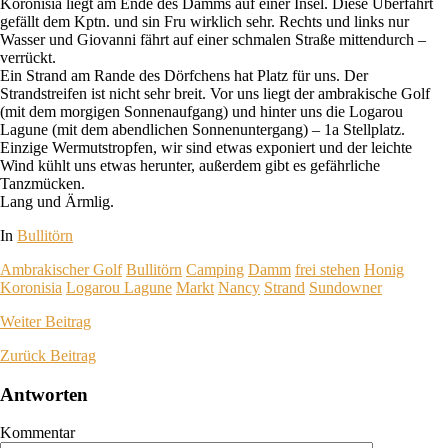
Koronisia liegt am Ende des Damms auf einer Insel. Diese Überfahrt
gefällt dem Kptn. und sin Fru wirklich sehr. Rechts und links nur
Wasser und Giovanni fährt auf einer schmalen Straße mittendurch –
verrückt.
Ein Strand am Rande des Dörfchens hat Platz für uns. Der
Strandstreifen ist nicht sehr breit. Vor uns liegt der ambrakische Golf
(mit dem morgigen Sonnenaufgang) und hinter uns die Logarou
Lagune (mit dem abendlichen Sonnenuntergang) – 1a Stellplatz.
Einzige Wermutstropfen, wir sind etwas exponiert und der leichte
Wind kühlt uns etwas herunter, außerdem gibt es gefährliche
Tanzmücken.
Lang und Ärmlig.
In
Bullitörn
Ambrakischer Golf
Bullitörn
Camping
Damm
frei stehen
Honig
Koronisia
Logarou Lagune
Markt
Nancy
Strand
Sundowner
Weiter
Beitrag
Zurück
Beitrag
Antworten
Kommentar