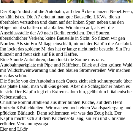
Der Käpt‘n düst auf die Autobahn, auf den Äckern tanzen Nebel-Feen,
so kühl ist es. Die A7 erkennt man gut: Baustelle, LKWs, die zu
überholen versuchen und dann auf der linken Spur, neben uns den
Hügel nicht schaffen und abfallen. Wir atmen auf, als wir die
Anschlussstelle der A9 nach Berlin erreichen. Drei Spuren,
übersichtlicher Verkehr, keine Baustelle in Sicht. So flitzen wir gen
Norden. Als sin Fru Mittags einschläft, nimmt der Käpt‘n die Ausfahrt.
Ihn lockt das goldene M, das hat er lange nicht mehr besucht. Sin Fru
blinzelt und freut sich auf Eis und Kaffee.
Eine Stunde Autofahren, dann lockt die Sonne uns raus.
Autobahnparkplatz mit Pipe und Käffchen, Blick auf den grünen Wald
mit Wildschweinwarnung und den blauen Stromverteiler. Wir machen
uns das schön.
Die Straße von der Autobahn nach Quetz zieht sich schnurgerade über
das platte Land, man will Gas geben. Aber die Schlaglöcher haben es
in sich. Der Käpt‘n legt ein Extremslalom hin, geübt durch italienische
Nebenstraßen.
Christine kommt strahlend aus ihrer bunten Küche, auf dem Herd
brutzeln Köstlichkeiten. Wir machen noch einen Waldspaziergang und
pflücken Bärlauch. Dann schlemmen wir was das Zeug hält. Der
Käpt‘n macht sich auf dem Küchensofa lang, sin Fru und Christine
erfinden Verdauungsyoga.
Eier und Likör