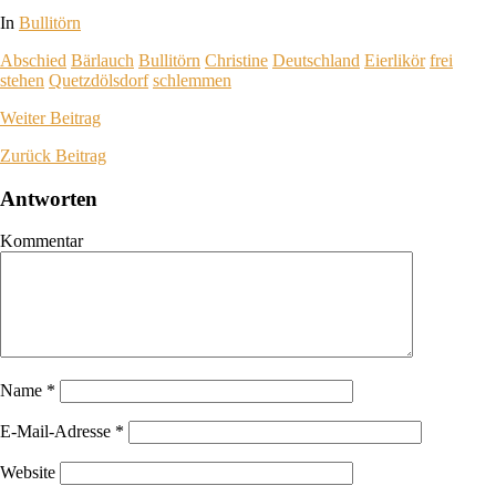
In
Bullitörn
Abschied
Bärlauch
Bullitörn
Christine
Deutschland
Eierlikör
frei
stehen
Quetzdölsdorf
schlemmen
Weiter
Beitrag
Zurück
Beitrag
Antworten
Kommentar
Name
*
E-Mail-Adresse
*
Website