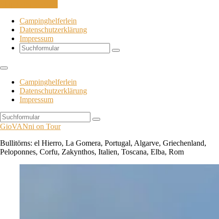
Skip to the content
Campinghelferlein
Datenschutzerklärung
Impressum
Search
Campinghelferlein
Datenschutzerklärung
Impressum
Search
GioVANni on Tour
Bullitörns: el Hierro, La Gomera, Portugal, Algarve, Griechenland,
Peloponnes, Corfu, Zakynthos, Italien, Toscana, Elba, Rom