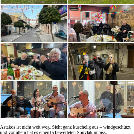
Astakos ist nicht weit weg. Sieht ganz kuschelig aus – windgeschützt
und vor allem hat es einen1a bewerteten Souvlakiimbiss.