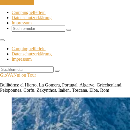
Skip to the content
Campinghelferlein
Datenschutzerklärung
Impressum
Search
Campinghelferlein
Datenschutzerklärung
Impressum
Search
GioVANni on Tour
Bullitörns: el Hierro, La Gomera, Portugal, Algarve, Griechenland,
Peloponnes, Corfu, Zakynthos, Italien, Toscana, Elba, Rom