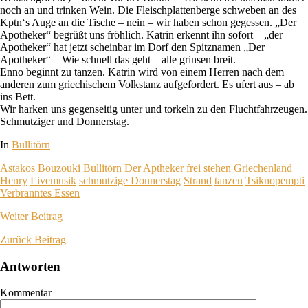
noch an und trinken Wein. Die Fleischplattenberge schweben an des
Kptn‘s Auge an die Tische – nein – wir haben schon gegessen. „Der
Apotheker“ begrüßt uns fröhlich. Katrin erkennt ihn sofort – „der
Apotheker“ hat jetzt scheinbar im Dorf den Spitznamen „Der
Apotheker“ – Wie schnell das geht – alle grinsen breit.
Enno beginnt zu tanzen. Katrin wird von einem Herren nach dem
anderen zum griechischem Volkstanz aufgefordert. Es ufert aus – ab
ins Bett.
Wir harken uns gegenseitig unter und torkeln zu den Fluchtfahrzeugen.
Schmutziger und Donnerstag.
In
Bullitörn
Astakos
Bouzouki
Bullitörn
Der Aptheker
frei stehen
Griechenland
Henry
Livemusik
schmutzige Donnerstag
Strand
tanzen
Tsiknopempti
Verbranntes Essen
Weiter
Beitrag
Zurück
Beitrag
Antworten
Kommentar