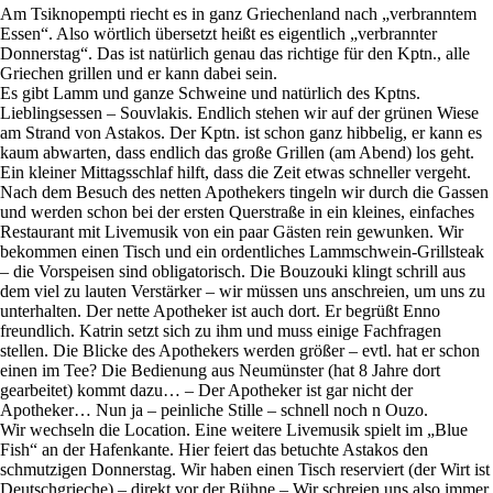
Am Tsiknopempti riecht es in ganz Griechenland nach „verbranntem
Essen“. Also wörtlich übersetzt heißt es eigentlich „verbrannter
Donnerstag“. Das ist natürlich genau das richtige für den Kptn., alle
Griechen grillen und er kann dabei sein.
Es gibt Lamm und ganze Schweine und natürlich des Kptns.
Lieblingsessen – Souvlakis. Endlich stehen wir auf der grünen Wiese
am Strand von Astakos. Der Kptn. ist schon ganz hibbelig, er kann es
kaum abwarten, dass endlich das große Grillen (am Abend) los geht.
Ein kleiner Mittagsschlaf hilft, dass die Zeit etwas schneller vergeht.
Nach dem Besuch des netten Apothekers tingeln wir durch die Gassen
und werden schon bei der ersten Querstraße in ein kleines, einfaches
Restaurant mit Livemusik von ein paar Gästen rein gewunken. Wir
bekommen einen Tisch und ein ordentliches Lammschwein-Grillsteak
– die Vorspeisen sind obligatorisch. Die Bouzouki klingt schrill aus
dem viel zu lauten Verstärker – wir müssen uns anschreien, um uns zu
unterhalten. Der nette Apotheker ist auch dort. Er begrüßt Enno
freundlich. Katrin setzt sich zu ihm und muss einige Fachfragen
stellen. Die Blicke des Apothekers werden größer – evtl. hat er schon
einen im Tee? Die Bedienung aus Neumünster (hat 8 Jahre dort
gearbeitet) kommt dazu… – Der Apotheker ist gar nicht der
Apotheker… Nun ja – peinliche Stille – schnell noch n Ouzo.
Wir wechseln die Location. Eine weitere Livemusik spielt im „Blue
Fish“ an der Hafenkante. Hier feiert das betuchte Astakos den
schmutzigen Donnerstag. Wir haben einen Tisch reserviert (der Wirt ist
Deutschgrieche) – direkt vor der Bühne – Wir schreien uns also immer