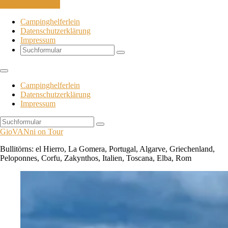
Skip to the content
Campinghelferlein
Datenschutzerklärung
Impressum
Search
Campinghelferlein
Datenschutzerklärung
Impressum
Search
GioVANni on Tour
Bullitörns: el Hierro, La Gomera, Portugal, Algarve, Griechenland,
Peloponnes, Corfu, Zakynthos, Italien, Toscana, Elba, Rom