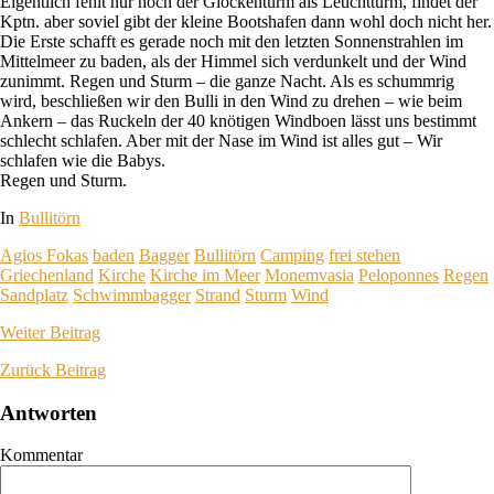
Eigentlich fehlt nur noch der Glockenturm als Leuchtturm, findet der
Kptn. aber soviel gibt der kleine Bootshafen dann wohl doch nicht her.
Die Erste schafft es gerade noch mit den letzten Sonnenstrahlen im
Mittelmeer zu baden, als der Himmel sich verdunkelt und der Wind
zunimmt. Regen und Sturm – die ganze Nacht. Als es schummrig
wird, beschließen wir den Bulli in den Wind zu drehen – wie beim
Ankern – das Ruckeln der 40 knötigen Windboen lässt uns bestimmt
schlecht schlafen. Aber mit der Nase im Wind ist alles gut – Wir
schlafen wie die Babys.
Regen und Sturm.
In
Bullitörn
Agios Fokas
baden
Bagger
Bullitörn
Camping
frei stehen
Griechenland
Kirche
Kirche im Meer
Monemvasia
Peloponnes
Regen
Sandplatz
Schwimmbagger
Strand
Sturm
Wind
Weiter
Beitrag
Zurück
Beitrag
Antworten
Kommentar