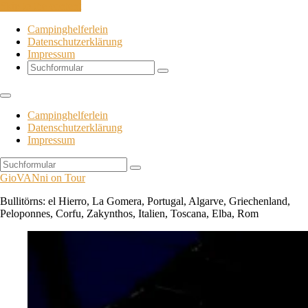
Skip to the content
Campinghelferlein
Datenschutzerklärung
Impressum
Search
Campinghelferlein
Datenschutzerklärung
Impressum
Search
GioVANni on Tour
Bullitörns: el Hierro, La Gomera, Portugal, Algarve, Griechenland,
Peloponnes, Corfu, Zakynthos, Italien, Toscana, Elba, Rom