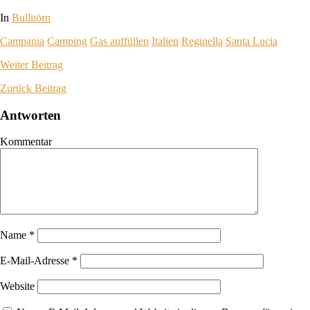
In
Bullitörn
Campania
Camping
Gas auffüllen
Italien
Reginella
Santa Lucia
Weiter
Beitrag
Zurück
Beitrag
Antworten
Kommentar
Name
*
E-Mail-Adresse
*
Website